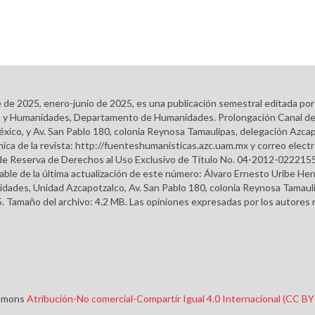
e de 2025, enero-junio de 2025, es una publicación semestral editada po
ales y Humanidades, Departamento de Humanidades. Prolongación Canal d
éxico, y Av. San Pablo 180, colonia Reynosa Tamaulipas, delegación Azcap
ca de la revista: http://fuenteshumanisticas.azc.uam.mx y correo elect
do de Reserva de Derechos al Uso Exclusivo de Título No. 04-2012-022
able de la última actualización de este número: Álvaro Ernesto Uribe H
dades, Unidad Azcapotzalco, Av. San Pablo 180, colonia Reynosa Tamauli
. Tamaño del archivo: 4.2 MB. Las opiniones expresadas por los autores n
ommons
Atribución-No comercial-Compartir Igual 4.0 Internacional (CC B