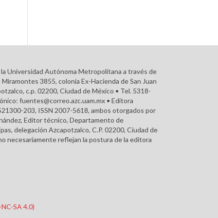
r la Universidad Autónoma Metropolitana a través de
e Miramontes 3855, colonia Ex-Hacienda de San Juan
otzalco, c.p. 02200, Ciudad de México • Tel. 5318-
rónico: fuentes@correo.azc.uam.mx • Editora
215521300-203, ISSN 2007-5618, ambos otorgados por
ernández, Editor técnico, Departamento de
pas, delegación Azcapotzalco, C.P. 02200, Ciudad de
o necesariamente reflejan la postura de la editora
Y-NC-SA 4.0)