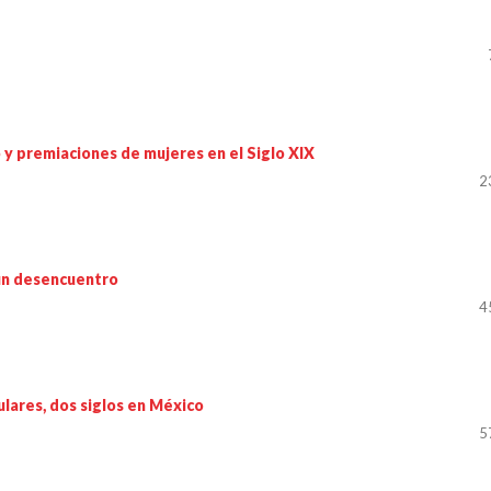
io y premiaciones de mujeres en el Siglo XIX
2
e un desencuentro
4
ulares, dos siglos en México
5