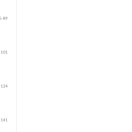
5-89
-101
-124
-141