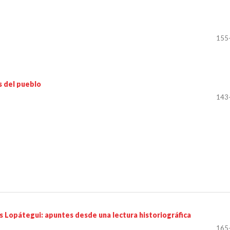
155
es del pueblo
143
s Lopátegui: apuntes desde una lectura historiográfica
165