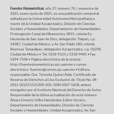
Fuentes Humanísticas
, año 37, número 70, I semestre de
2025, enero-junio de 2025, es una publicación semestral
editada por la Universidad Autónoma Metropolitana a
través de la Unidad Azcapotzalco, División de Ciencias
Sociales y Humanidades, Departamento de Humanidades.
Prolongación Canal de Miramontes 3855, colonia Ex-
Hacienda de San Juan de Dios, delegación Tlalpan, c.p.
14387, Ciudad de México, y Av. San Pablo 180, colonia
Reynosa Tamaulipas, delegación Azcapotzalco, c.p. 02200,
Ciudad de México • Tel. 5318-9125 y 5318-9441 • Fax
5394-7506 • Página electrónica de la revista:
http://fuenteshumanisticas.azc.uam.mx y correo
electrónico: fuentes@correo.azc.uam.mx • Editora
responsable: Dra. Teresita Quiroz Ávila. Certificado de
Reserva de Derechos al Uso Exclusivo de Título No. 04-
2012-022215521300-203, ISSN 2007-5618, ambos
otorgados por el Instituto Nacional del Derecho de Autor.
Responsable de la última actualización de este número:
Álvaro Ernesto Uribe Hernández, Editor técnico,
Departamento de Humanidades, División de Ciencias
Sociales y Humanidades, Unidad Azcapotzalco, Av. San