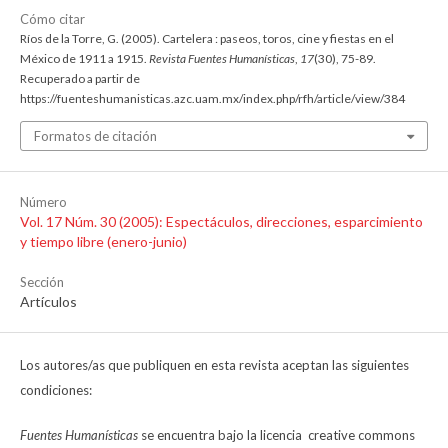
Cómo citar
Ríos de la Torre, G. (2005). Cartelera : paseos, toros, cine y fiestas en el
México de 1911 a 1915.
Revista Fuentes Humanísticas
,
17
(30), 75-89.
Recuperado a partir de
https://fuenteshumanisticas.azc.uam.mx/index.php/rfh/article/view/384
Formatos de citación
Número
Vol. 17 Núm. 30 (2005): Espectáculos, direcciones, esparcimiento
y tiempo libre (enero-junio)
Sección
Artículos
Los autores/as que publiquen en esta revista aceptan las siguientes
condiciones:
Fuentes Humanísticas
se encuentra bajo la licencia creative commons