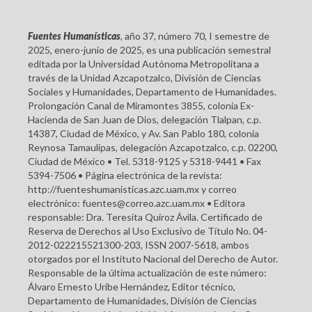
Fuentes Humanísticas
, año 37, número 70, I semestre de
2025, enero-junio de 2025, es una publicación semestral
editada por la Universidad Autónoma Metropolitana a
través de la Unidad Azcapotzalco, División de Ciencias
Sociales y Humanidades, Departamento de Humanidades.
Prolongación Canal de Miramontes 3855, colonia Ex-
Hacienda de San Juan de Dios, delegación Tlalpan, c.p.
14387, Ciudad de México, y Av. San Pablo 180, colonia
Reynosa Tamaulipas, delegación Azcapotzalco, c.p. 02200,
Ciudad de México • Tel. 5318-9125 y 5318-9441 • Fax
5394-7506 • Página electrónica de la revista:
http://fuenteshumanisticas.azc.uam.mx y correo
electrónico: fuentes@correo.azc.uam.mx • Editora
responsable: Dra. Teresita Quiroz Ávila. Certificado de
Reserva de Derechos al Uso Exclusivo de Título No. 04-
2012-022215521300-203, ISSN 2007-5618, ambos
otorgados por el Instituto Nacional del Derecho de Autor.
Responsable de la última actualización de este número:
Álvaro Ernesto Uribe Hernández, Editor técnico,
Departamento de Humanidades, División de Ciencias