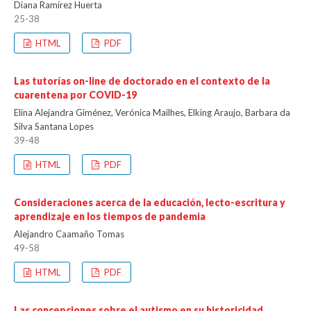
Diana Ramírez Huerta
25-38
HTML
PDF
Las tutorías on-line de doctorado en el contexto de la
cuarentena por COVID-19
Elina Alejandra Giménez, Verónica Mailhes, Elking Araujo, Barbara da
Silva Santana Lopes
39-48
HTML
PDF
Consideraciones acerca de la educación, lecto-escritura y
aprendizaje en los tiempos de pandemia
Alejandro Caamaño Tomas
49-58
HTML
PDF
Las concepciones sobre el autismo en su historicidad