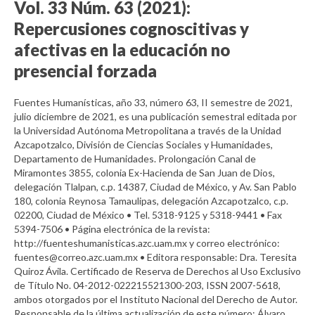
Vol. 33 Núm. 63 (2021):
Repercusiones cognoscitivas y
afectivas en la educación no
presencial forzada
Fuentes Humanísticas, año 33, número 63, II semestre de 2021,
julio diciembre de 2021, es una publicación semestral editada por
la Universidad Autónoma Metropolitana a través de la Unidad
Azcapotzalco, División de Ciencias Sociales y Humanidades,
Departamento de Humanidades. Prolongación Canal de
Miramontes 3855, colonia Ex-Hacienda de San Juan de Dios,
delegación Tlalpan, c.p. 14387, Ciudad de México, y Av. San Pablo
180, colonia Reynosa Tamaulipas, delegación Azcapotzalco, c.p.
02200, Ciudad de México • Tel. 5318-9125 y 5318-9441 • Fax
5394-7506 • Página electrónica de la revista:
http://fuenteshumanisticas.azc.uam.mx y correo electrónico:
fuentes@correo.azc.uam.mx • Editora responsable: Dra. Teresita
Quiroz Ávila. Certificado de Reserva de Derechos al Uso Exclusivo
de Título No. 04-2012-022215521300-203, ISSN 2007-5618,
ambos otorgados por el Instituto Nacional del Derecho de Autor.
Responsable de la última actualización de este número: Álvaro