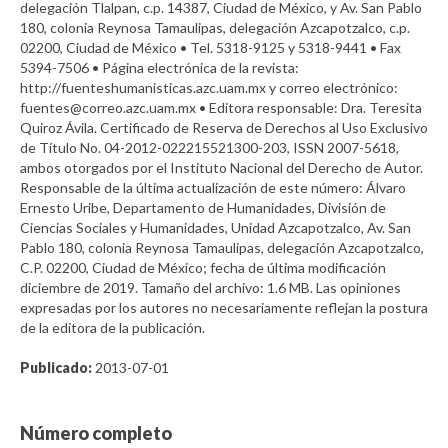
delegación Tlalpan, c.p. 14387, Ciudad de México, y Av. San Pablo
180, colonia Reynosa Tamaulipas, delegación Azcapotzalco, c.p.
02200, Ciudad de México • Tel. 5318-9125 y 5318-9441 • Fax
5394-7506 • Página electrónica de la revista:
http://fuenteshumanisticas.azc.uam.mx y correo electrónico:
fuentes@correo.azc.uam.mx • Editora responsable: Dra. Teresita
Quiroz Ávila. Certificado de Reserva de Derechos al Uso Exclusivo
de Título No. 04-2012-022215521300-203, ISSN 2007-5618,
ambos otorgados por el Instituto Nacional del Derecho de Autor.
Responsable de la última actualización de este número: Álvaro
Ernesto Uribe, Departamento de Humanidades, División de
Ciencias Sociales y Humanidades, Unidad Azcapotzalco, Av. San
Pablo 180, colonia Reynosa Tamaulipas, delegación Azcapotzalco,
C.P. 02200, Ciudad de México; fecha de última modificación
diciembre de 2019. Tamaño del archivo: 1.6 MB. Las opiniones
expresadas por los autores no necesariamente reflejan la postura
de la editora de la publicación.
Publicado:
2013-07-01
Número completo