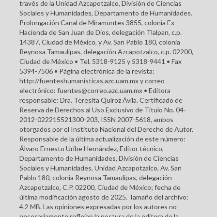
través de la Unidad Azcapotzalco, División de Ciencias
Sociales y Humanidades, Departamento de Humanidades.
Prolongación Canal de Miramontes 3855, colonia Ex-
Hacienda de San Juan de Dios, delegación Tlalpan, c.p.
14387, Ciudad de México, y Av. San Pablo 180, colonia
Reynosa Tamaulipas, delegación Azcapotzalco, c.p. 02200,
Ciudad de México • Tel. 5318-9125 y 5318-9441 • Fax
5394-7506 • Página electrónica de la revista:
http://fuenteshumanisticas.azc.uam.mx y correo
electrónico: fuentes@correo.azc.uam.mx • Editora
responsable: Dra. Teresita Quiroz Ávila. Certificado de
Reserva de Derechos al Uso Exclusivo de Título No. 04-
2012-022215521300-203, ISSN 2007-5618, ambos
otorgados por el Instituto Nacional del Derecho de Autor.
Responsable de la última actualización de este número:
Álvaro Ernesto Uribe Hernández, Editor técnico,
Departamento de Humanidades, División de Ciencias
Sociales y Humanidades, Unidad Azcapotzalco, Av. San
Pablo 180, colonia Reynosa Tamaulipas, delegación
Azcapotzalco, C.P. 02200, Ciudad de México; fecha de
última modificación agosto de 2025. Tamaño del archivo:
4.2 MB. Las opiniones expresadas por los autores no
necesariamente reflejan la postura de la editora de la