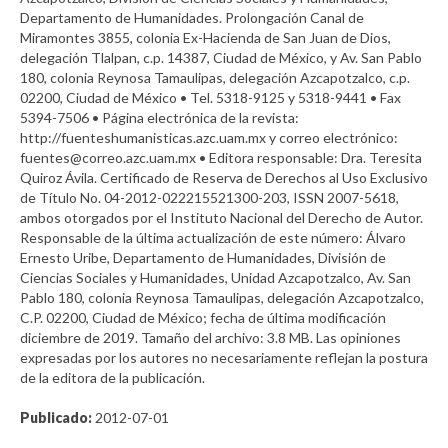
Departamento de Humanidades. Prolongación Canal de
Miramontes 3855, colonia Ex-Hacienda de San Juan de Dios,
delegación Tlalpan, c.p. 14387, Ciudad de México, y Av. San Pablo
180, colonia Reynosa Tamaulipas, delegación Azcapotzalco, c.p.
02200, Ciudad de México • Tel. 5318-9125 y 5318-9441 • Fax
5394-7506 • Página electrónica de la revista:
http://fuenteshumanisticas.azc.uam.mx y correo electrónico:
fuentes@correo.azc.uam.mx • Editora responsable: Dra. Teresita
Quiroz Ávila. Certificado de Reserva de Derechos al Uso Exclusivo
de Título No. 04-2012-022215521300-203, ISSN 2007-5618,
ambos otorgados por el Instituto Nacional del Derecho de Autor.
Responsable de la última actualización de este número: Álvaro
Ernesto Uribe, Departamento de Humanidades, División de
Ciencias Sociales y Humanidades, Unidad Azcapotzalco, Av. San
Pablo 180, colonia Reynosa Tamaulipas, delegación Azcapotzalco,
C.P. 02200, Ciudad de México; fecha de última modificación
diciembre de 2019. Tamaño del archivo: 3.8 MB. Las opiniones
expresadas por los autores no necesariamente reflejan la postura
de la editora de la publicación.
Publicado:
2012-07-01