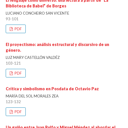
El lenguaje como universo: una lectura a partir de “La
Biblioteca de Babel” de Borges
LUCIANO CONCHEIRO SAN VICENTE
93-101
PDF
El proyectismo: análisis estructural y discursivo de un
género.
LUZ MARY CASTELLÓN VALDÉZ
103-121
PDF
Crítica y simbolismo en Posdata de Octavio Paz
MARÍA DEL SOL MORALES ZEA
123-132
PDF
Un guiño entre Juan Rulfo y Miguel Méndez al abordar el