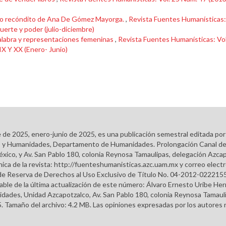
 lo recóndito de Ana De Gómez Mayorga.
,
Revista Fuentes Humanísticas:
erte y poder (julio-diciembre)
alabra y representaciones femeninas
,
Revista Fuentes Humanísticas: Vol
IX Y XX (Enero- Junio)
e de 2025, enero-junio de 2025, es una publicación semestral editada po
ales y Humanidades, Departamento de Humanidades. Prolongación Canal d
éxico, y Av. San Pablo 180, colonia Reynosa Tamaulipas, delegación Azcap
ca de la revista: http://fuenteshumanisticas.azc.uam.mx y correo elect
do de Reserva de Derechos al Uso Exclusivo de Título No. 04-2012-022
able de la última actualización de este número: Álvaro Ernesto Uribe H
dades, Unidad Azcapotzalco, Av. San Pablo 180, colonia Reynosa Tamauli
. Tamaño del archivo: 4.2 MB. Las opiniones expresadas por los autores n