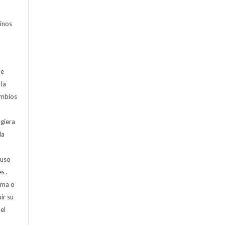
minos
de
 la
cambios
ugiera
la
 uso
s .
rma o
ir su
el