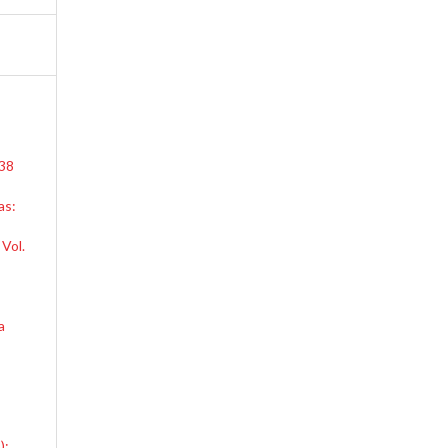
 38
as:
Vol.
:
a
):