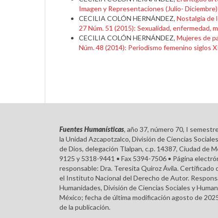
Imagen y Representaciones (Julio- Diciembre)
CECILIA COLÓN HERNÁNDEZ,
Nostalgia de
27 Núm. 51 (2015): Sexualidad, enfermedad, mu
CECILIA COLÓN HERNÁNDEZ,
Mujeres de p
Núm. 48 (2014): Periodismo femenino siglos X
Fuentes Humanísticas
, año 37, número 70, I semestr
la Unidad Azcapotzalco, División de Ciencias Soci
de Dios, delegación Tlalpan, c.p. 14387, Ciudad de M
9125 y 5318-9441 • Fax 5394-7506 • Página electróni
responsable: Dra. Teresita Quiroz Ávila. Certifica
el Instituto Nacional del Derecho de Autor. Respons
Humanidades, División de Ciencias Sociales y Humani
México; fecha de última modificación agosto de 2025
de la publicación.