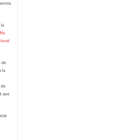
evista
 la
-No
cional
s de
e la
n de
0
, que
rial