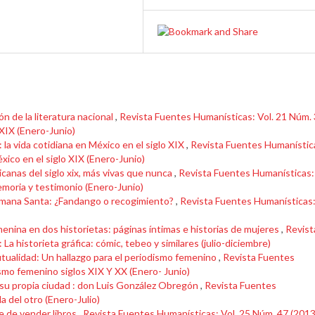
ón de la literatura nacional
,
Revista Fuentes Humanísticas: Vol. 21 Núm.
 XIX (Enero-Junio)
 la vida cotidiana en México en el siglo XIX
,
Revista Fuentes Humanístic
xico en el siglo XIX (Enero-Junio)
canas del siglo xix, más vivas que nunca
,
Revista Fuentes Humanísticas: 
memoria y testimonio (Enero-Junio)
emana Santa: ¿Fandango o recogimiento?
,
Revista Fuentes Humanísticas
enina en dos historietas: páginas íntimas e historias de mujeres
,
Revist
a historieta gráfica: cómic, tebeo y similares (julio-diciembre)
tualidad: Un hallazgo para el periodismo femenino
,
Revista Fuentes
smo femenino siglos XIX Y XX (Enero- Junio)
 su propia ciudad : don Luis González Obregón
,
Revista Fuentes
a del otro (Enero-Julio)
te de vender libros
,
Revista Fuentes Humanísticas: Vol. 25 Núm. 47 (2013