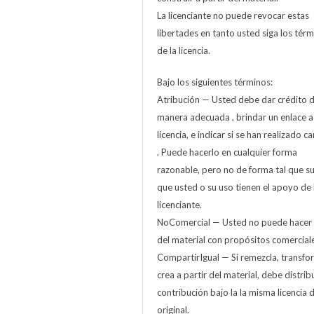
La licenciante no puede revocar estas
libertades en tanto usted siga los tér
de la licencia.
Bajo los siguientes términos:
Atribución — Usted debe dar crédito 
manera adecuada , brindar un enlace a
licencia, e indicar si se han realizado 
. Puede hacerlo en cualquier forma
razonable, pero no de forma tal que s
que usted o su uso tienen el apoyo de 
licenciante.
NoComercial — Usted no puede hacer
del material con propósitos comerciale
CompartirIgual — Si remezcla, transfo
crea a partir del material, debe distribu
contribución bajo la la misma licencia d
original.