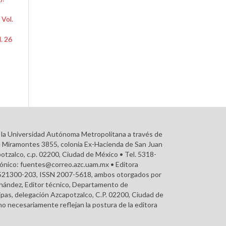
 Vol.
. 26
r la Universidad Autónoma Metropolitana a través de
e Miramontes 3855, colonia Ex-Hacienda de San Juan
otzalco, c.p. 02200, Ciudad de México • Tel. 5318-
rónico: fuentes@correo.azc.uam.mx • Editora
215521300-203, ISSN 2007-5618, ambos otorgados por
ernández, Editor técnico, Departamento de
pas, delegación Azcapotzalco, C.P. 02200, Ciudad de
o necesariamente reflejan la postura de la editora