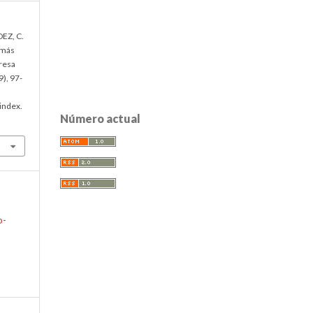
EZ, C.
omás
resa
9), 97-
index.
Número actual
o-