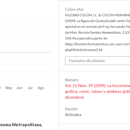
Cómo citar
IGLESIAS COLÓN, U., & COLÓN HERNÁND
(2009). La figura de Quetzalcóatl-santo T
apóstol en el sermón de Fray Servando Te
de Mier.
Revista Fuentes Humanísticas
,
21
(3
104. Recuperado a partir de
https://fuenteshumanisticas.azc.uam.mx/
php/rfh/article/view/218
Formatos de citación
Número
Vol. 21 Núm. 39 (2009): La historieta
gráfica: cómic, tebeo y similares (juli
diciembre)
Sección
Artículos
ónoma Metropolitana,