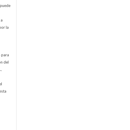
 puede
 a
por la
s para
ón del
.,
)
el
esta