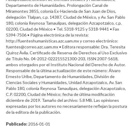
Departamento de Humanidades. Prolongación Canal de
Miramontes 3855, colonia Ex-Hacienda de San Juan de Dios,
delegación Tlalpan, c.p. 14387, Ciudad de México, y Av. San Pablo
180, colonia Reynosa Tamaulipas, delegación Azcapotzalco, c.p.
02200, Ciudad de México • Tel. 5318-9125 y 5318-9441 • Fax
5394-7506 • Página electrónica de la revista:
http://fuenteshumanisticas.azc.uam.mx y correo electrónico:
fuentes@correo.azc.uam.mx • Editora responsable: Dra. Teresita
Quiroz Ávila. Certificado de Reserva de Derechos al Uso Exclusivo
de Título No. 04-2012-022215521300-203, ISSN 2007-5618,
ambos otorgados por el Instituto Nacional del Derecho de Autor.
Responsable de la última actualización de este número: Álvaro
Ernesto Uribe, Departamento de Humanidades, División de
Ciencias Sociales y Humanidades, Unidad Azcapotzalco, Av. San
Pablo 180, colonia Reynosa Tamaulipas, delegación Azcapotzalco,
C.P. 02200, Ciudad de México; fecha de última modificación
diciembre de 2019. Tamaño del archivo: 5.8 MB. Las opiniones
expresadas por los autores no necesariamente reflejan la postura
de la editora de la publicación.
Publicado:
2016-01-01