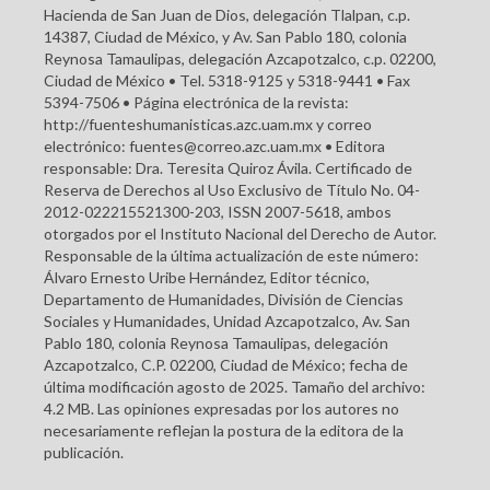
Hacienda de San Juan de Dios, delegación Tlalpan, c.p.
14387, Ciudad de México, y Av. San Pablo 180, colonia
Reynosa Tamaulipas, delegación Azcapotzalco, c.p. 02200,
Ciudad de México • Tel. 5318-9125 y 5318-9441 • Fax
5394-7506 • Página electrónica de la revista:
http://fuenteshumanisticas.azc.uam.mx y correo
electrónico: fuentes@correo.azc.uam.mx • Editora
responsable: Dra. Teresita Quiroz Ávila. Certificado de
Reserva de Derechos al Uso Exclusivo de Título No. 04-
2012-022215521300-203, ISSN 2007-5618, ambos
otorgados por el Instituto Nacional del Derecho de Autor.
Responsable de la última actualización de este número:
Álvaro Ernesto Uribe Hernández, Editor técnico,
Departamento de Humanidades, División de Ciencias
Sociales y Humanidades, Unidad Azcapotzalco, Av. San
Pablo 180, colonia Reynosa Tamaulipas, delegación
Azcapotzalco, C.P. 02200, Ciudad de México; fecha de
última modificación agosto de 2025. Tamaño del archivo:
4.2 MB. Las opiniones expresadas por los autores no
necesariamente reflejan la postura de la editora de la
publicación.