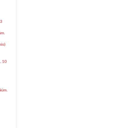
43
úm.
io)
. 10
,
 Núm.