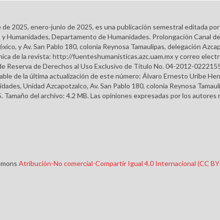
e de 2025, enero-junio de 2025, es una publicación semestral editada po
ales y Humanidades, Departamento de Humanidades. Prolongación Canal d
éxico, y Av. San Pablo 180, colonia Reynosa Tamaulipas, delegación Azcap
ca de la revista: http://fuenteshumanisticas.azc.uam.mx y correo elect
do de Reserva de Derechos al Uso Exclusivo de Título No. 04-2012-022
able de la última actualización de este número: Álvaro Ernesto Uribe H
dades, Unidad Azcapotzalco, Av. San Pablo 180, colonia Reynosa Tamauli
. Tamaño del archivo: 4.2 MB. Las opiniones expresadas por los autores n
ommons
Atribución-No comercial-Compartir Igual 4.0 Internacional (CC B