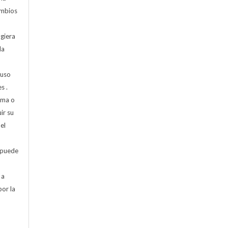
cambios
ugiera
la
 uso
s .
rma o
ir su
el
 puede
 a
por la