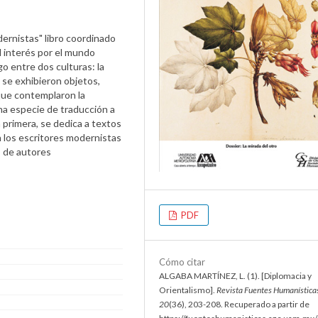
ernistas" libro coordinado
 interés por el mundo
o entre dos culturas: la
 se exhibieron objetos,
 que contemplaron la
una especie de traducción a
a primera, se dedica a textos
n los escritores modernistas
s de autores
PDF
Cómo citar
ALGABA MARTÍNEZ, L. (1). [Diplomacia y
Orientalismo].
Revista Fuentes Humanística
20
(36), 203-208. Recuperado a partir de