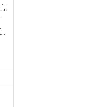
s para
ón del
.,
)
el
esta