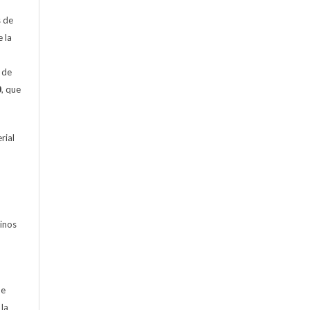
s de
e la
n de
0
, que
rial
minos
de
 la