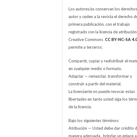
Los autores/as conservan los derecho
autor y ceden a la revista el derecho d
primera publicación, con el trabajo
registrado con la licencia de atribució
Creative Commons
CC BY-NC-SA 4.
permite a terceros:
Compartir, copiar y redistribuir el mate
en cualquier medio o formato.
Adaptar — remezclar, transformar y
construir a partir del material.
La licenciante no puede revocar estas
libertades en tanto usted siga los tér
de la licencia.
Bajo los siguientes términos:
Atribución — Usted debe dar crédito 
manera adecuada , brindar un enlace a