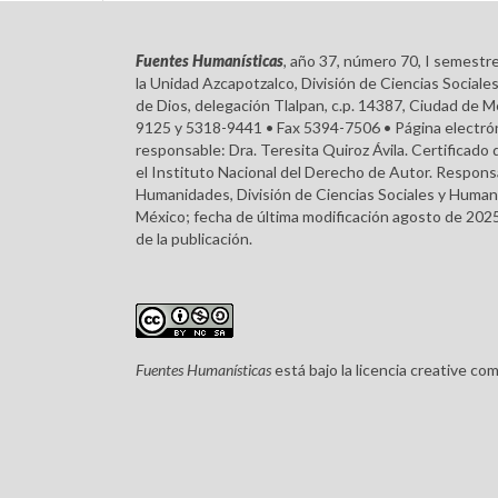
Fuentes Humanísticas
, año 37, número 70, I semestr
la Unidad Azcapotzalco, División de Ciencias Soci
de Dios, delegación Tlalpan, c.p. 14387, Ciudad de M
9125 y 5318-9441 • Fax 5394-7506 • Página electróni
responsable: Dra. Teresita Quiroz Ávila. Certifica
el Instituto Nacional del Derecho de Autor. Respons
Humanidades, División de Ciencias Sociales y Humani
México; fecha de última modificación agosto de 2025
de la publicación.
Fuentes Humanísticas
está bajo la licencia creative c