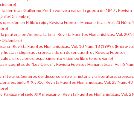
Diciembre)
e la derrota : Guillermo Prieto vuelve a narrar la guerra de 1847
,
Revista
(Julio-Diciembre)
s opresión en El libro rojo
,
Revista Fuentes Humanísticas: Vol. 23 Núm. 
mbre)
 la piratería en América Latina
,
Revista Fuentes Humanísticas: Vol. 20 N
o- Diciembre)
xicana
,
Revista Fuentes Humanísticas: Vol. 10 Núm. 18 (1999): (Enero-Jun
s y fiestas religiosas : crónicas de un desencuentro
,
Revista Fuentes
ulos, direcciones, esparcimiento y tiempo libre (enero-junio)
las incógnitas de "Los Ceros"
,
Revista Fuentes Humanísticas: Vol. 6 Núm
ión literaria. Géneros del discurso entre la historia y la literatura: crónicas
ionales. Siglo XIX y XX
,
Revista Fuentes Humanísticas: Vol. 23 Núm. 43
mbre)
o Pagaza y el siglo XIX mexicano
,
Revista Fuentes Humanísticas: Vol. 2