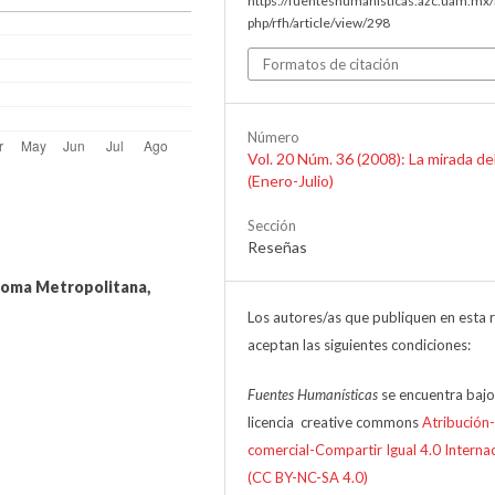
https://fuenteshumanisticas.azc.uam.mx/
php/rfh/article/view/298
Formatos de citación
Número
Vol. 20 Núm. 36 (2008): La mirada de
(Enero-Julio)
Sección
Reseñas
noma Metropolitana,
Los autores/as que publiquen en esta r
aceptan las siguientes condiciones:
Fuentes Humanísticas
se encuentra bajo
licencia creative commons
Atribución
comercial-Compartir Igual 4.0 Interna
(CC BY-NC-SA 4.0)