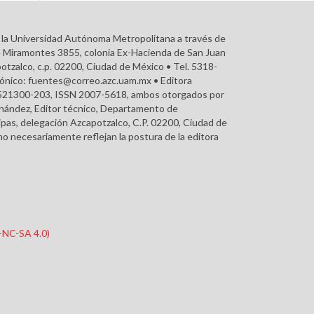
r la Universidad Autónoma Metropolitana a través de
e Miramontes 3855, colonia Ex-Hacienda de San Juan
otzalco, c.p. 02200, Ciudad de México • Tel. 5318-
rónico: fuentes@correo.azc.uam.mx • Editora
215521300-203, ISSN 2007-5618, ambos otorgados por
ernández, Editor técnico, Departamento de
pas, delegación Azcapotzalco, C.P. 02200, Ciudad de
o necesariamente reflejan la postura de la editora
Y-NC-SA 4.0)