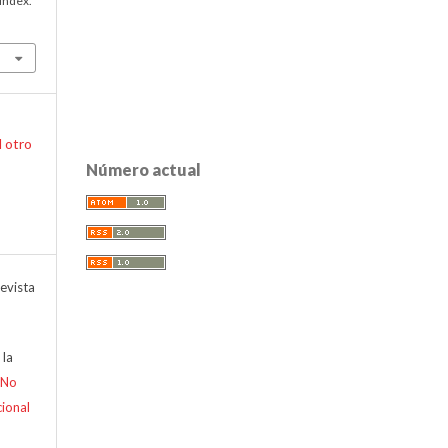
index.
l otro
Número actual
evista
 la
-No
cional