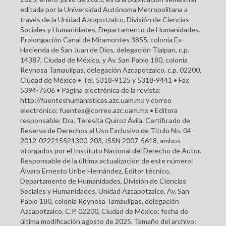
editada por la Universidad Autónoma Metropolitana a
través de la Unidad Azcapotzalco, División de Ciencias
Sociales y Humanidades, Departamento de Humanidades.
Prolongación Canal de Miramontes 3855, colonia Ex-
Hacienda de San Juan de Dios, delegación Tlalpan, c.p.
14387, Ciudad de México, y Av. San Pablo 180, colonia
Reynosa Tamaulipas, delegación Azcapotzalco, c.p. 02200,
Ciudad de México • Tel. 5318-9125 y 5318-9441 • Fax
5394-7506 • Página electrónica de la revista:
http://fuenteshumanisticas.azc.uam.mx y correo
electrónico: fuentes@correo.azc.uam.mx • Editora
responsable: Dra. Teresita Quiroz Ávila. Certificado de
Reserva de Derechos al Uso Exclusivo de Título No. 04-
2012-022215521300-203, ISSN 2007-5618, ambos
otorgados por el Instituto Nacional del Derecho de Autor.
Responsable de la última actualización de este número:
Álvaro Ernesto Uribe Hernández, Editor técnico,
Departamento de Humanidades, División de Ciencias
Sociales y Humanidades, Unidad Azcapotzalco, Av. San
Pablo 180, colonia Reynosa Tamaulipas, delegación
Azcapotzalco, C.P. 02200, Ciudad de México; fecha de
última modificación agosto de 2025. Tamaño del archivo: