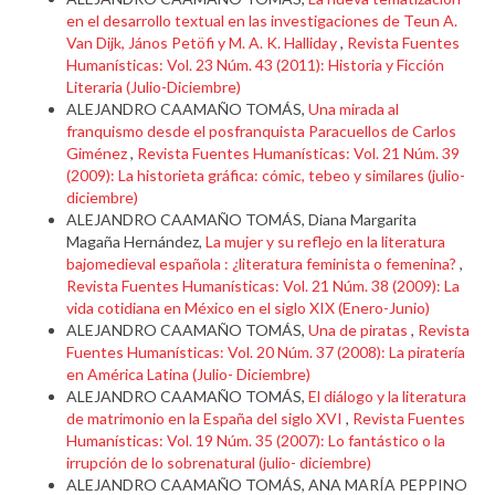
en el desarrollo textual en las investigaciones de Teun A.
Van Dijk, János Petöfi y M. A. K. Halliday
,
Revista Fuentes
Humanísticas: Vol. 23 Núm. 43 (2011): Historia y Ficción
Literaria (Julio-Diciembre)
ALEJANDRO CAAMAÑO TOMÁS,
Una mirada al
franquismo desde el posfranquista Paracuellos de Carlos
Giménez
,
Revista Fuentes Humanísticas: Vol. 21 Núm. 39
(2009): La historieta gráfica: cómic, tebeo y similares (julio-
diciembre)
ALEJANDRO CAAMAÑO TOMÁS, Diana Margarita
Magaña Hernández,
La mujer y su reflejo en la literatura
bajomedieval española : ¿literatura feminista o femenina?
,
Revista Fuentes Humanísticas: Vol. 21 Núm. 38 (2009): La
vida cotidiana en México en el siglo XIX (Enero-Junio)
ALEJANDRO CAAMAÑO TOMÁS,
Una de piratas
,
Revista
Fuentes Humanísticas: Vol. 20 Núm. 37 (2008): La piratería
en América Latina (Julio- Diciembre)
ALEJANDRO CAAMAÑO TOMÁS,
El diálogo y la literatura
de matrimonio en la España del siglo XVI
,
Revista Fuentes
Humanísticas: Vol. 19 Núm. 35 (2007): Lo fantástico o la
irrupción de lo sobrenatural (julio- diciembre)
ALEJANDRO CAAMAÑO TOMÁS, ANA MARÍA PEPPINO