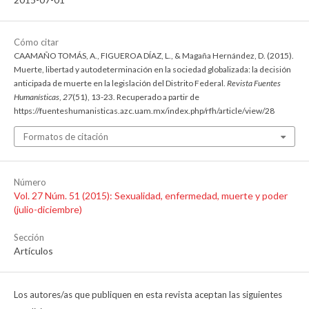
Cómo citar
CAAMAÑO TOMÁS, A., FIGUEROA DÍAZ, L., & Magaña Hernández, D. (2015).
Muerte, libertad y autodeterminación en la sociedad globalizada: la decisión
anticipada de muerte en la legislación del Distrito Federal.
Revista Fuentes
Humanísticas
,
27
(51), 13-23. Recuperado a partir de
https://fuenteshumanisticas.azc.uam.mx/index.php/rfh/article/view/28
Formatos de citación
Número
Vol. 27 Núm. 51 (2015): Sexualidad, enfermedad, muerte y poder
(julio-diciembre)
Sección
Artículos
Los autores/as que publiquen en esta revista aceptan las siguientes