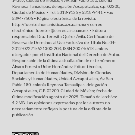
14387, Ciudad de México, y Av. San Pablo 180, colonia
Reynosa Tamaulipas, delegación Azcapotzalco, c.p. 02200,
Ciudad de México • Tel. 5318-9125 y 5318-9441 • Fax
5394-7506 • Página electrónica de la revista:
http://fuenteshumanisticas.azc.uam.mx y correo
electrónico: fuentes@correo.azc.uam.mx • Editora
responsable: Dra. Teresita Quiroz Ávila. Certificado de
Reserva de Derechos al Uso Exclusivo de Título No. 04-
2012-022215521300-203, ISSN 2007-5618, ambos
otorgados por el Instituto Nacional del Derecho de Autor.
Responsable de la última actualización de este número:
Álvaro Ernesto Uribe Hernández, Editor técnico,
Departamento de Humanidades, División de Ciencias
Sociales y Humanidades, Unidad Azcapotzalco, Av. San
Pablo 180, colonia Reynosa Tamaulipas, delegación
Azcapotzalco, C.P. 02200, Ciudad de México; fecha de
última modificación agosto de 2025. Tamaño del archivo:
4.2 MB. Las opiniones expresadas por los autores no
necesariamente reflejan la postura de la editora de la
publicación.