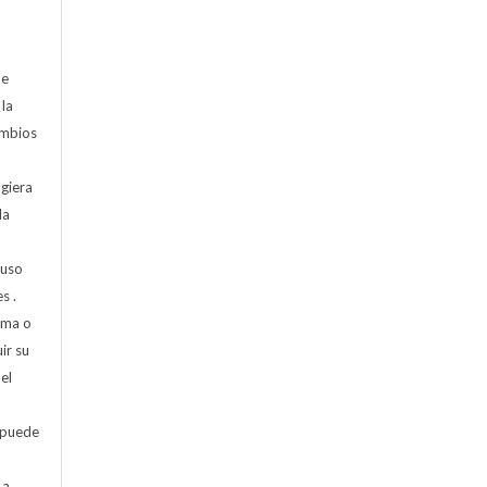
de
 la
cambios
ugiera
la
 uso
s .
rma o
ir su
el
 puede
 a