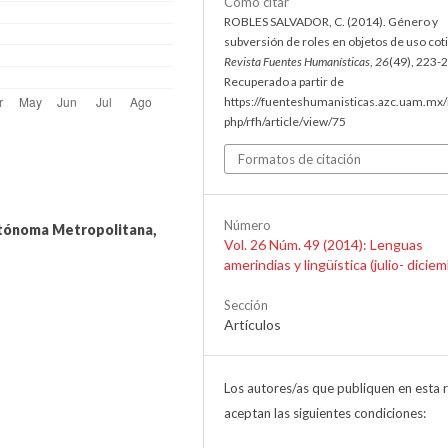
Cómo citar
ROBLES SALVADOR, C. (2014). Género y
subversión de roles en objetos de uso cot
Revista Fuentes Humanísticas
,
26
(49), 223-
Recuperado a partir de
https://fuenteshumanisticas.azc.uam.mx/
php/rfh/article/view/75
Formatos de citación
Número
tónoma Metropolitana,
Vol. 26 Núm. 49 (2014): Lenguas
amerindias y lingüística (julio- dicie
Sección
Artículos
Los autores/as que publiquen en esta r
aceptan las siguientes condiciones: