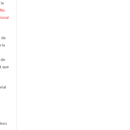
 la
-No
cional
s de
e la
n de
0
, que
rial
minos