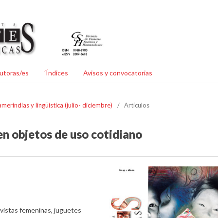
utoras/es
´Índices
Avisos y convocatorias
erindias y lingüística (julio- diciembre)
/
Artículos
en objetos de uso cotidiano
revistas femeninas, juguetes