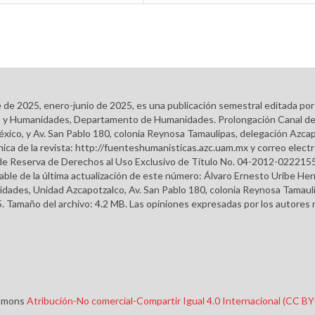
e de 2025, enero-junio de 2025, es una publicación semestral editada po
ales y Humanidades, Departamento de Humanidades. Prolongación Canal d
éxico, y Av. San Pablo 180, colonia Reynosa Tamaulipas, delegación Azcap
ca de la revista: http://fuenteshumanisticas.azc.uam.mx y correo elect
do de Reserva de Derechos al Uso Exclusivo de Título No. 04-2012-022
able de la última actualización de este número: Álvaro Ernesto Uribe H
dades, Unidad Azcapotzalco, Av. San Pablo 180, colonia Reynosa Tamauli
. Tamaño del archivo: 4.2 MB. Las opiniones expresadas por los autores n
ommons
Atribución-No comercial-Compartir Igual 4.0 Internacional (CC B