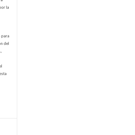
por la
s para
ón del
.,
)
el
esta