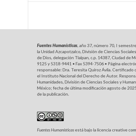
Fuentes Humanísticas
, año 37, número 70, I semestr
la Unidad Azcapotzalco, División de Ciencias Soci
de Dios, delegación Tlalpan, c.p. 14387, Ciudad de M
9125 y 5318-9441 • Fax 5394-7506 • Página electróni
responsable: Dra. Teresita Quiroz Ávila. Certifica
el Instituto Nacional del Derecho de Autor. Respons
Humanidades, División de Ciencias Sociales y Humani
México; fecha de última modificación agosto de 2025
de la publicación.
Fuentes Humanísticas
está bajo la licencia creative c