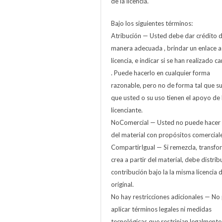
de la licencia.
Bajo los siguientes términos:
Atribución — Usted debe dar crédito 
manera adecuada , brindar un enlace a
licencia, e indicar si se han realizado 
. Puede hacerlo en cualquier forma
razonable, pero no de forma tal que s
que usted o su uso tienen el apoyo de 
licenciante.
NoComercial — Usted no puede hacer
del material con propósitos comerciale
CompartirIgual — Si remezcla, transfo
crea a partir del material, debe distribu
contribución bajo la la misma licencia d
original.
No hay restricciones adicionales — No
aplicar términos legales ni medidas
tecnológicas que restrinjan legalmente