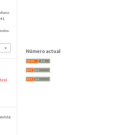
idiano.
241.
index.
Número actual
mbre)
evista