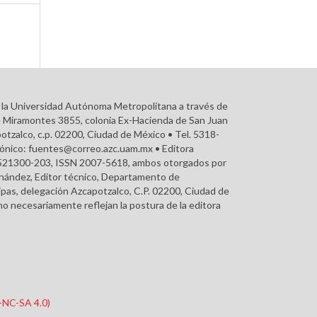
r la Universidad Autónoma Metropolitana a través de
e Miramontes 3855, colonia Ex-Hacienda de San Juan
otzalco, c.p. 02200, Ciudad de México • Tel. 5318-
rónico: fuentes@correo.azc.uam.mx • Editora
215521300-203, ISSN 2007-5618, ambos otorgados por
ernández, Editor técnico, Departamento de
pas, delegación Azcapotzalco, C.P. 02200, Ciudad de
o necesariamente reflejan la postura de la editora
Y-NC-SA 4.0)