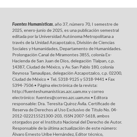
Fuentes Humanísticas
, año 37, número 70, I semestre de
2025, enero-junio de 2025, es una publicación semestral
editada por la Universidad Autónoma Metropolitana a
través de la Unidad Azcapotzalco, División de Ciencias
Sociales y Humanidades, Departamento de Humanidades.
Prolongación Canal de Miramontes 3855, colonia Ex-
Hacienda de San Juan de Dios, delegación Tlalpan, c.p.
14387, Ciudad de México, y Av. San Pablo 180, colonia
Reynosa Tamaulipas, delegación Azcapotzalco, c.p. 02200,
Ciudad de México • Tel. 5318-9125 y 5318-9441 • Fax
5394-7506 • Página electrónica de la revista:
http://fuenteshumanisticas.azc.uam.mx y correo
electrónico: fuentes@correo.azc.uam.mx • Editora
responsable: Dra. Teresita Quiroz Ávila. Certificado de
Reserva de Derechos al Uso Exclusivo de Título No. 04-
2012-022215521300-203, ISSN 2007-5618, ambos
otorgados por el Instituto Nacional del Derecho de Autor.
Responsable de la última actualización de este número:
Álvaro Ernesto Uribe Hernández, Editor técnico,