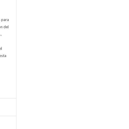
s para
ón del
.,
)
el
esta