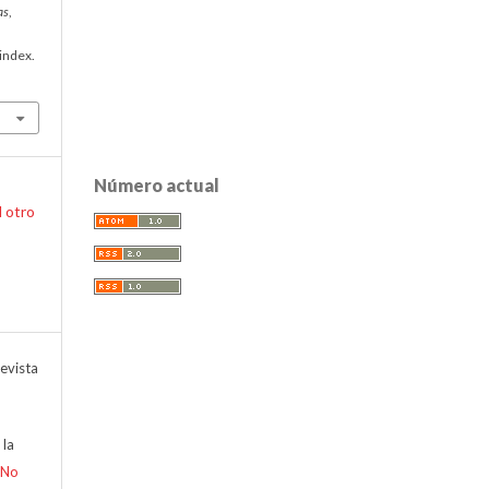
as
,
index.
Número actual
l otro
evista
 la
-No