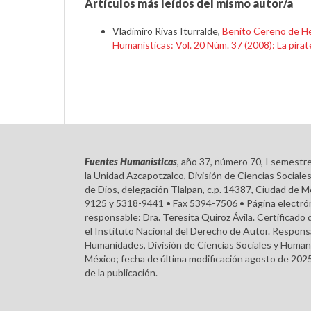
Artículos más leídos del mismo autor/a
Vladimiro Rivas Iturralde,
Benito Cereno de He
Humanísticas: Vol. 20 Núm. 37 (2008): La pirat
Fuentes Humanísticas
, año 37, número 70, I semestr
la Unidad Azcapotzalco, División de Ciencias Soci
de Dios, delegación Tlalpan, c.p. 14387, Ciudad de M
9125 y 5318-9441 • Fax 5394-7506 • Página electróni
responsable: Dra. Teresita Quiroz Ávila. Certifica
el Instituto Nacional del Derecho de Autor. Respons
Humanidades, División de Ciencias Sociales y Humani
México; fecha de última modificación agosto de 2025
de la publicación.