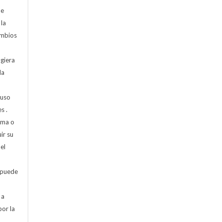
de
 la
cambios
ugiera
la
 uso
s .
rma o
ir su
el
 puede
 a
por la