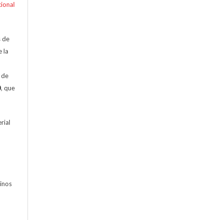
cional
s de
e la
n de
0
, que
rial
minos