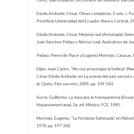
Dávila Andrade, César. Obras completas. 2 vols. I. Poe
Pontificia Universidad del Ecuador-Banco Central, 1
Dávila Andrade, César. Materia real (Antología). Sele
Juan Sánchez Peláez y Néstor Leal. Apéndices de J
Peláez, Pierre de Place y Eugenio Montejo. Caracas, 
Elijas, Juan Carlos. “No nos propongas la belleza” (Na
César Dávila Andrade, en La poesía del país secreto
al. Quito, País secreto, 2005. pp. 109-143.
Sucre, Guillermo. La máscara, la transparencia (Ensa
hispanoamericana). 2a. ed. México, FCE, 1985.
Montejo, Eugenio. “La fortaleza fulminada”, en Materi
1970. pp. 197-202.