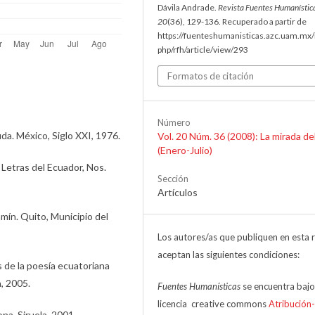
Dávila Andrade.
Revista Fuentes Humanístic
20
(36), 129-136. Recuperado a partir de
https://fuenteshumanisticas.azc.uam.mx/
php/rfh/article/view/293
Formatos de citación
Número
a. México, Siglo XXI, 1976.
Vol. 20 Núm. 36 (2008): La mirada de
(Enero-Julio)
 Letras del Ecuador, Nos.
Sección
Artículos
mín. Quito, Municipio del
Los autores/as que publiquen en esta r
aceptan las siguientes condiciones:
as de la poesía ecuatoriana
, 2005.
Fuentes Humanísticas
se encuentra bajo
licencia creative commons
Atribución
na, Siruela, 2001.