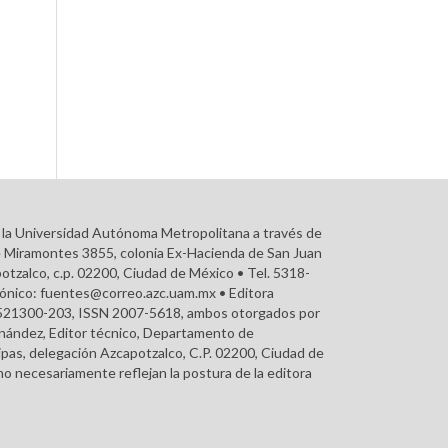
r la Universidad Autónoma Metropolitana a través de
e Miramontes 3855, colonia Ex-Hacienda de San Juan
otzalco, c.p. 02200, Ciudad de México • Tel. 5318-
rónico: fuentes@correo.azc.uam.mx • Editora
215521300-203, ISSN 2007-5618, ambos otorgados por
ernández, Editor técnico, Departamento de
pas, delegación Azcapotzalco, C.P. 02200, Ciudad de
o necesariamente reflejan la postura de la editora