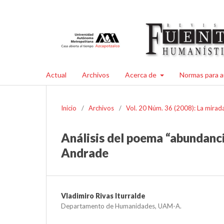
Actual
Archivos
Acerca de
Normas para a
Inicio
/
Archivos
/
Vol. 20 Núm. 36 (2008): La mirada
Análisis del poema “abundanci
Andrade
Vladimiro Rivas Iturralde
Departamento de Humanidades, UAM-A.