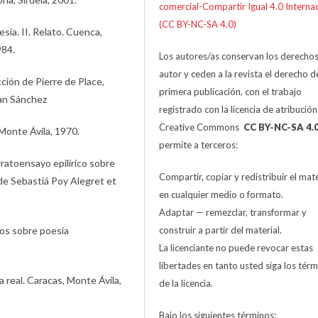
comercial-Compartir Igual 4.0 Interna
(CC BY-NC-SA 4.0)
sía. II. Relato. Cuenca,
984.
Los autores/as conservan los derecho
autor y ceden a la revista el derecho d
cción de Pierre de Place,
primera publicación, con el trabajo
uan Sánchez
registrado con la licencia de atribució
Creative Commons
CC BY-NC-SA 4.
Monte Ávila, 1970.
permite a terceros:
rratoensayo epilírico sobre
Compartir, copiar y redistribuir el mate
 de Sebastiá Poy Alegret et
en cualquier medio o formato.
Adaptar — remezclar, transformar y
yos sobre poesía
construir a partir del material.
La licenciante no puede revocar estas
libertades en tanto usted siga los tér
a real. Caracas, Monte Ávila,
de la licencia.
Bajo los siguientes términos: