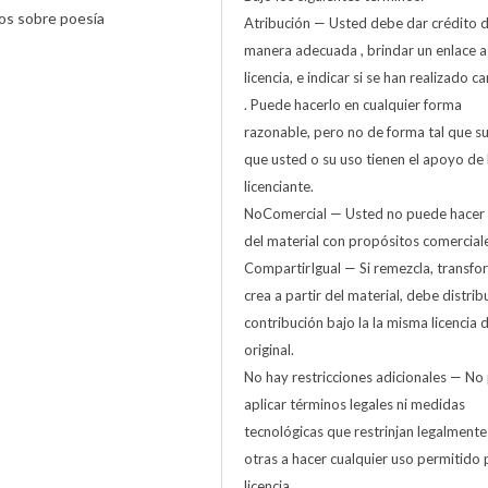
yos sobre poesía
Atribución — Usted debe dar crédito 
manera adecuada , brindar un enlace a
licencia, e indicar si se han realizado 
. Puede hacerlo en cualquier forma
razonable, pero no de forma tal que s
que usted o su uso tienen el apoyo de 
licenciante.
NoComercial — Usted no puede hacer
del material con propósitos comerciale
CompartirIgual — Si remezcla, transfo
crea a partir del material, debe distribu
contribución bajo la la misma licencia d
original.
No hay restricciones adicionales — No
aplicar términos legales ni medidas
tecnológicas que restrinjan legalmente
otras a hacer cualquier uso permitido 
licencia.