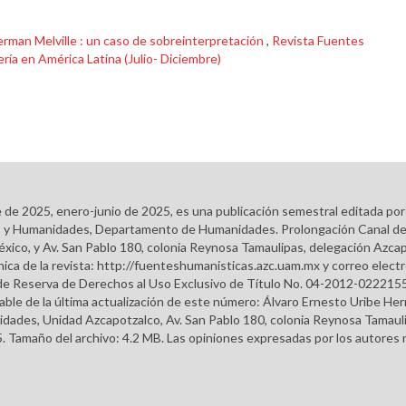
rman Melville : un caso de sobreinterpretación
,
Revista Fuentes
ería en América Latina (Julio- Diciembre)
e de 2025, enero-junio de 2025, es una publicación semestral editada po
ales y Humanidades, Departamento de Humanidades. Prolongación Canal d
éxico, y Av. San Pablo 180, colonia Reynosa Tamaulipas, delegación Azcap
ca de la revista: http://fuenteshumanisticas.azc.uam.mx y correo elect
do de Reserva de Derechos al Uso Exclusivo de Título No. 04-2012-022
able de la última actualización de este número: Álvaro Ernesto Uribe H
dades, Unidad Azcapotzalco, Av. San Pablo 180, colonia Reynosa Tamauli
. Tamaño del archivo: 4.2 MB. Las opiniones expresadas por los autores n