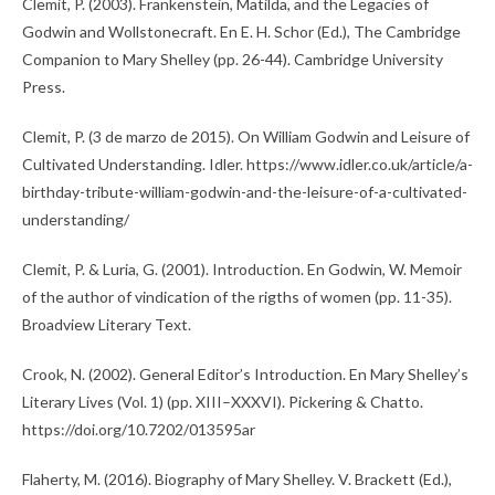
Clemit, P. (2003). Frankenstein, Matilda, and the Legacies of
Godwin and Wollstonecraft. En E. H. Schor (Ed.), The Cambridge
Companion to Mary Shelley (pp. 26-44). Cambridge University
Press.
Clemit, P. (3 de marzo de 2015). On William Godwin and Leisure of
Cultivated Understanding. Idler. https://www.idler.co.uk/article/a-
birthday-tribute-william-godwin-and-the-leisure-of-a-cultivated-
understanding/
Clemit, P. & Luria, G. (2001). Introduction. En Godwin, W. Memoir
of the author of vindication of the rigths of women (pp. 11-35).
Broadview Literary Text.
Crook, N. (2002). General Editor’s Introduction. En Mary Shelley’s
Literary Lives (Vol. 1) (pp. XIII–XXXVI). Pickering & Chatto.
https://doi.org/10.7202/013595ar
Flaherty, M. (2016). Biography of Mary Shelley. V. Brackett (Ed.),