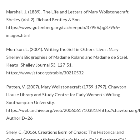
Marshall, J. (1889). The Life and Letters of Mary Wollstonecraft
Shelley (Vol. 2). Richard Bentley & Son.
https://www.gutenberg.org/cache/epub/37956/pg37956–
images.html
Morrison, L. (2004). Writing the Self in Others' Lives: Mary
Shelley's Biographies of Madame Roland and Madame de Staël.
Keats–Shelley Journal 53, 127-51.
https://www.jstor.org/stable/30210532
Patten, V. (2007). Mary Wollstonecraft (1759-1797). Chawton
House Library and Study Centre for Early Women's Writing-
Southampton University.
https://web.archive.org/web/20060617103818/http://chawton.org/
AuthorID=26
Shely, C. (2016). Creations Born of Chaos: The Historical and
Cultural Context of Mary Shelley’s Novels. En V. Brackett (Ed.),