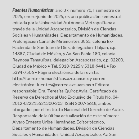
Fuentes Humanísticas
, año 37, número 70, I semestre de
2025, enero-junio de 2025, es una publicación semestral
editada por la Universidad Autónoma Metropolitana a
través de la Unidad Azcapotzalco, División de Ciencias
Sociales y Humanidades, Departamento de Humanidades.
Prolongación Canal de Miramontes 3855, colonia Ex-
Hacienda de San Juan de Dios, delegación Tlalpan, c.p.
14387, Ciudad de México, y Av. San Pablo 180, colonia
Reynosa Tamaulipas, delegación Azcapotzalco, c.p. 02200,
Ciudad de México • Tel. 5318-9125 y 5318-9441 • Fax
5394-7506 • Página electrónica de la revista:
http://fuenteshumanisticas.azc.uam.mx y correo
electrónico: fuentes@correo.azc.uam.mx • Editora
responsable: Dra. Teresita Quiroz Ávila. Certificado de
Reserva de Derechos al Uso Exclusivo de Título No. 04-
2012-022215521300-203, ISSN 2007-5618, ambos
otorgados por el Instituto Nacional del Derecho de Autor.
Responsable de la última actualización de este número:
Álvaro Ernesto Uribe Hernández, Editor técnico,
Departamento de Humanidades, División de Ciencias
Sociales y Humanidades, Unidad Azcapotzalco, Av. San