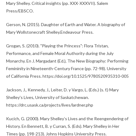
Mary Shelley. Critical insights (pp. XXX-XXXVII). Salem
Press/EBSCO.
Gerson, N. (2015). Daughter of Earth and Water. A biography of
Mary Wollstonecraft Shelley.Endeavour Press.
Grogan, S. (2010). "Playing the Princess": Flora Tristan,
Performance, and Female Moral Authority during the July
Monarchy. En J. Margadant (Ed.), The New Biography: Performing
Femininity in Nineteenth-Century France (pp. 72-98). University
of California Press. https://doi.org/10.1525/9780520935310-005
Jackson, J., Kennedy, J., Leiter, D. y Vargo, L. (Eds.) (s. f.) Mary
Shelley's Lives, University of Saskatchewan.
https://drc.usask.ca/projects/lives/lardner.php
Kucich, G. (2000). Mary Shelley’s Lives and the Reengendering of
History. En Bennett, B. y Curran, S. (Eds). Mary Shelley in Her
Times (pp. 198-213). Johns Hopkins University Press.