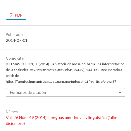
PDF
Publicado
2014-07-01
Cómo citar
IGLESIAS COLÓN, U. (2014). La historia en mosaico: hacia una interpretación
de la analística.
Revista Fuentes Humanísticas
,
26
(49), 143-152. Recuperado a
partir de
https://fuenteshumanisticas.azc.uam.mx/index.php/rfh/article/view/67
Formatos de citación
Número
Vol. 26 Núm. 49 (2014): Lenguas amerindias y lingüística (julio-
diciembre)