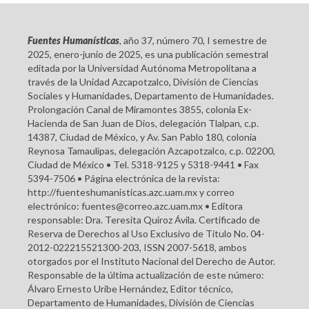
Fuentes Humanísticas
, año 37, número 70, I semestre de
2025, enero-junio de 2025, es una publicación semestral
editada por la Universidad Autónoma Metropolitana a
través de la Unidad Azcapotzalco, División de Ciencias
Sociales y Humanidades, Departamento de Humanidades.
Prolongación Canal de Miramontes 3855, colonia Ex-
Hacienda de San Juan de Dios, delegación Tlalpan, c.p.
14387, Ciudad de México, y Av. San Pablo 180, colonia
Reynosa Tamaulipas, delegación Azcapotzalco, c.p. 02200,
Ciudad de México • Tel. 5318-9125 y 5318-9441 • Fax
5394-7506 • Página electrónica de la revista:
http://fuenteshumanisticas.azc.uam.mx y correo
electrónico: fuentes@correo.azc.uam.mx • Editora
responsable: Dra. Teresita Quiroz Ávila. Certificado de
Reserva de Derechos al Uso Exclusivo de Título No. 04-
2012-022215521300-203, ISSN 2007-5618, ambos
otorgados por el Instituto Nacional del Derecho de Autor.
Responsable de la última actualización de este número:
Álvaro Ernesto Uribe Hernández, Editor técnico,
Departamento de Humanidades, División de Ciencias