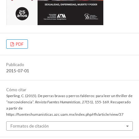
PDF
Publicado
2015-07-01
Cómo citar
Sperling, C. (2015). De perras bravas y perros falderos: para leer un thriller de
“narcoviolencia”.
Revista Fuentes Humanísticas
,
27
(51), 155-169. Recuperado
a partir de
https://fuenteshumanisticas.azc.uam.mx/index.php/rfh/article/view/37
Formatos de citación