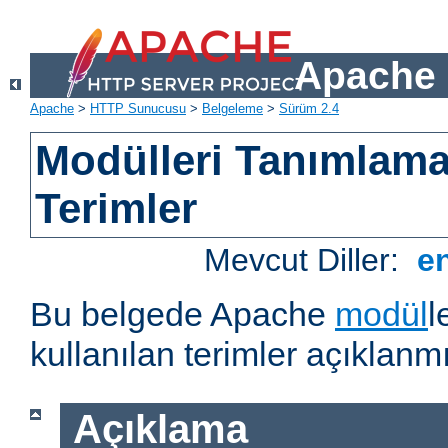
Apache 
Apache
>
HTTP Sunucusu
>
Belgeleme
>
Sürüm 2.4
Modülleri Tanımlama
Terimler
Mevcut Diller:
e
Bu belgede Apache
modül
l
kullanılan terimler açıklanmı
Açıklama