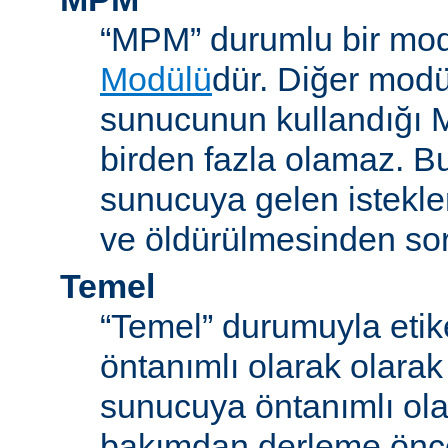
“MPM” durumlu bir mod
Modülü
dür. Diğer modül
sunucunun kullandığı 
birden fazla olamaz. B
sunucuya gelen istekle
ve öldürülmesinden so
Temel
“Temel” durumuyla etik
öntanımlı olarak olarak
sunucuya öntanımlı ola
bakımdan derleme önc