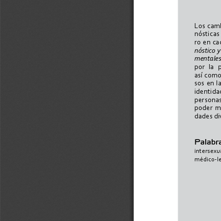
Los  camb
nósticas 
ro  en  ca
nóstico y
mentale
por   la  
así como
sos  en  l
identidad
personas,
poder  mé
dades di
Palabras
intersexua
médico-l