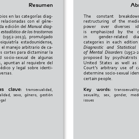
Resumen
Abs
ios  en  las  categorías  diag-
The      constant      breakdown  
 relacionadas  con  el  géne-
restructuring   of   the   medic
da  edición  del  
Manual  diag-
power     over     diverses     id
 estadístico de los trastornos 
is    emphasized    by    the    
s
   (1952-2013),   promulgado   
in            gender-related      di
 psiquiatría   estadounidense,   
categories   in   each   edition   
 el manejo arbitrario de ca-
Diagnostic   and   Statistical  
as  cortes  para  dictaminar  la  
of  Mental  Disorders
  (1952-2
   socio-sexual   de   algunas   
proposed   by   psychiatrists   
  apuntan  al  requiebre  del  
United   States   as   well   as   
dico  y  legal  sobre  identi-
Court’s   arbitrary   use   of   ca
versas. 
determine  socio-sexual  identit
certain people.
    clave:    
Key     words:
transexualidad, 
     transsexuality,
é
lidad,   sexo,   g
nero,   gestión   
sexuality,    sex,    gender,    medi
egal
issues