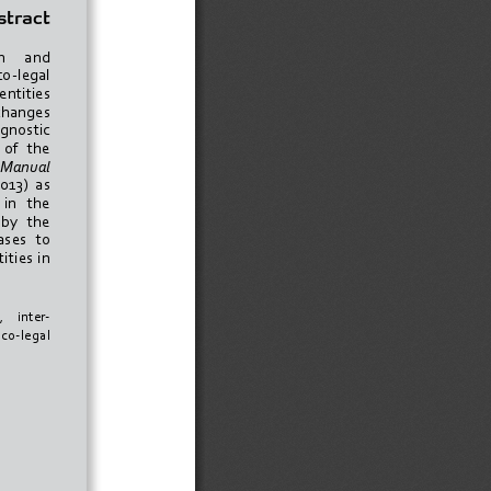
tract
    and      
o-legal   
entities     
changes    
agnostic      
of   the   
 Manual   
013)  as  
in   the   
by   the   
ses   to   
ies  in  
     inter-
co-legal    