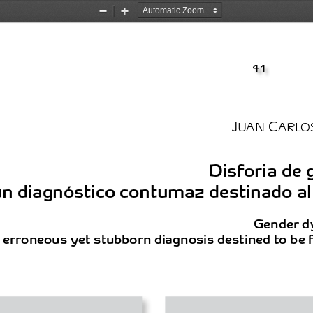
Zoom
Zoom
Out
In
41
J
 C
uan
arlo
Disforia de 
n diagnóstico contumaz destinado al
Gender dy
 erroneous yet stubborn diagnosis destined to be 