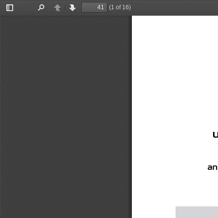
(1 of 16)
Toggle
Find
Previous
Next
Sidebar
u
an