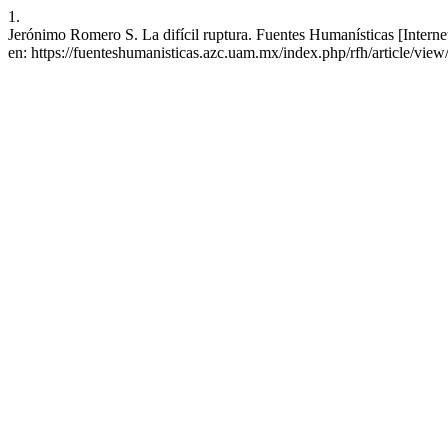
1.
Jerónimo Romero S. La difícil ruptura. Fuentes Humanísticas [Interne
en: https://fuenteshumanisticas.azc.uam.mx/index.php/rfh/article/view