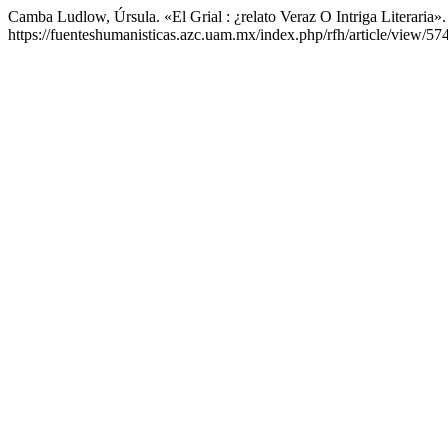
Camba Ludlow, Úrsula. «El Grial : ¿relato Veraz O Intriga Literaria»
https://fuenteshumanisticas.azc.uam.mx/index.php/rfh/article/view/574