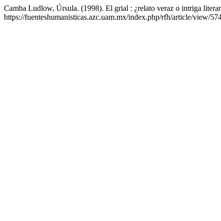
Camba Ludlow, Úrsula. (1998). El grial : ¿relato veraz o intriga litera
https://fuenteshumanisticas.azc.uam.mx/index.php/rfh/article/view/57