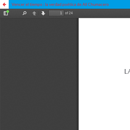
Vencer el tiempo : la verdad poética de Alí Chumacero